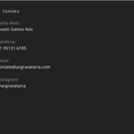
Contato
aiba Mais
uem Somos Nós
elefone:
1 95131-6185
mail:
ontato@argravataria.com
nstagram
argravataria