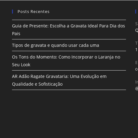
Posts Recentes
S
Guia de Presente: Escolha a Gravata Ideal Para Dia dos
Q
Pais
T
Tipos de gravata e quando usar cada uma
1
Os Tons do Momento: Como Incorporar o Laranja no
E
Seu Look
c
AR Adão Ragate Gravataria: Uma Evolução em
I
Qualidade e Sofisticação
@