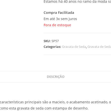
Estamos há 40 anos no ramo da moda so
Compra Facilitada
Em até 3x sem juros
Fora de estoque
SKU:
SP57
Categorias:
Gravata de Seda
,
Gravata de Sed
DESCRIÇÃO
características principais são a macieis, o acabamento acetinado, o
 como esta gravata de seda com estampa de desenho.