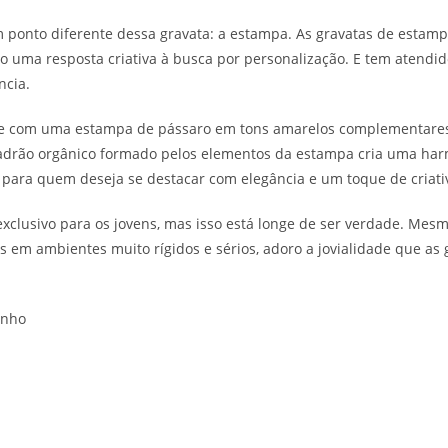
m ponto diferente dessa gravata: a estampa. As gravatas de estam
o uma resposta criativa à busca por personalização. E tem atendi
ncia.
e com uma estampa de pássaro em tons amarelos complementares. 
 padrão orgânico formado pelos elementos da estampa cria uma har
a para quem deseja se destacar com elegância e um toque de criati
exclusivo para os jovens, mas isso está longe de ser verdade. Me
 em ambientes muito rígidos e sérios, adoro a jovialidade que as 
enho