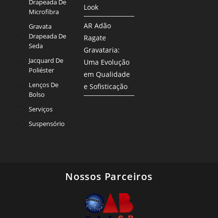
Drapeada De
Look
Microfibra
AR Adão
Gravata
Drapeada De
Ragate
Seda
Gravataria:
Jacquard De
Uma Evolução
Poliéster
em Qualidade
Lenços De
e Sofisticação
Bolso
Serviços
Suspensório
Nossos Parceiros