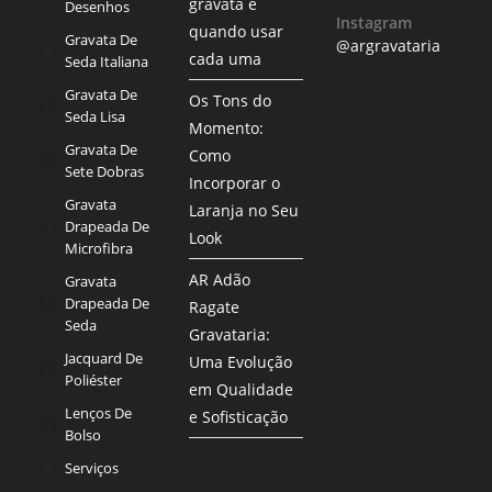
gravata e
Desenhos
Instagram
quando usar
Gravata De
@argravataria
cada uma
Seda Italiana
Gravata De
Os Tons do
Seda Lisa
Momento:
Gravata De
Como
Sete Dobras
Incorporar o
Gravata
Laranja no Seu
Drapeada De
Look
Microfibra
AR Adão
Gravata
Drapeada De
Ragate
Seda
Gravataria:
Jacquard De
Uma Evolução
Poliéster
em Qualidade
Lenços De
e Sofisticação
Bolso
Serviços