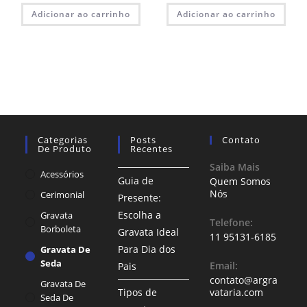
Adicionar ao carrinho
Adicionar ao carrinho
Categorias
Posts
Contato
De Produto
Recentes
Saiba Mais
Acessórios
Guia de
Quem Somos
Nós
Cerimonial
Presente:
Escolha a
Gravata
Telefone:
Borboleta
Gravata Ideal
11 95131-6185
Para Dia dos
Gravata De
Seda
Email:
Pais
contato@argra
Gravata De
Tipos de
vataria.com
Seda De