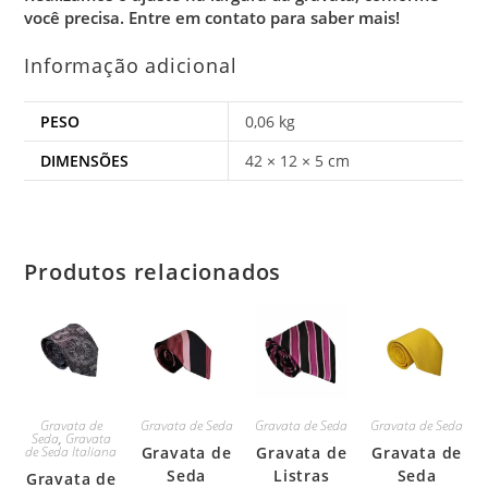
você precisa.
Entre em contato para saber mais!
Informação adicional
PESO
0,06 kg
DIMENSÕES
42 × 12 × 5 cm
Produtos relacionados
Gravata de
Gravata de Seda
Gravata de Seda
Gravata de Seda
Seda
,
Gravata
de Seda Italiana
Gravata de
Gravata de
Gravata de
Seda
Listras
Seda
Gravata de