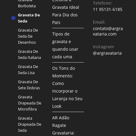
Telefone:
Borboleta
Gravata Ideal
11 95131-6185
Para Dia dos
Gravata De
Seda
Email:
Pais
contato@argra
Gravata De
Tipos de
vataria.com
Seda De
gravata e
Desenhos
Instagram
quando usar
Gravata De
@argravataria
cada uma
Seda Italiana
Gravata De
Os Tons do
Seda Lisa
Momento:
Gravata De
Como
Sete Dobras
Incorporar o
Gravata
Laranja no Seu
Drapeada De
Look
Microfibra
AR Adão
Gravata
Drapeada De
Ragate
Seda
Gravataria: