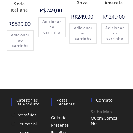
Roxa
Amarela
Seda
R$
249,00
Italiana
R$
249,00
R$
249,00
Adicionar
R$
529,00
ao
Adicionar
Adicionar
carrinho
ao
ao
Adicionar
carrinho
carrinho
ao
carrinho
Categorias
Posts
Contato
De Produto
Recentes
Saiba Mais
Acessórios
Guia de
Quem Somos
Nós
Cerimonial
Presente:
Escolha a
Gravata