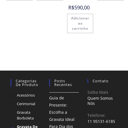
R$
590,00
Adicionar
ao
carrinho
Categorias
Posts
Contato
De Produto
Recentes
Saiba Mais
Acessórios
Guia de
Quem Somos
Nós
Cerimonial
Presente:
Escolha a
Gravata
Telefone:
Borboleta
Gravata Ideal
11 95131-6185
Para Dia dos
Gravata De