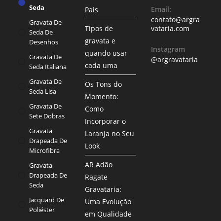
Seda
Email:
Pais
contato@argra
Gravata De
Tipos de
vataria.com
Seda De
gravata e
Desenhos
Instagram
quando usar
Gravata De
@argravataria
cada uma
Seda Italiana
Gravata De
Os Tons do
Seda Lisa
Momento:
Gravata De
Como
Sete Dobras
Incorporar o
Gravata
Laranja no Seu
Drapeada De
Look
Microfibra
AR Adão
Gravata
Drapeada De
Ragate
Seda
Gravataria:
Jacquard De
Uma Evolução
Poliéster
em Qualidade