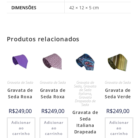
DIMENSÕES
42 × 12 × 5 cm
Produtos relacionados
Gravata de Seda
Gravata de Seda
Gravata de
Gravata de Seda
Seda
,
Gravata
Gravata de
Gravata de
de Seda
Gravata de
Italiana
,
Seda Roxa
Seda Roxa
Seda Verde
Gravata
Drapeada de
Seda
R$
249,00
R$
249,00
R$
249,00
Gravata de
Seda
Adicionar
Adicionar
Adicionar
Italiana
ao
ao
ao
Drapeada
carrinho
carrinho
carrinho