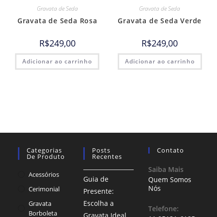
Gravata de Seda
Gravata de Seda
Gravata de Seda Rosa
Gravata de Seda Verde
R$
249,00
R$
249,00
Adicionar ao carrinho
Adicionar ao carrinho
Categorias
Posts
Contato
De Produto
Recentes
Saiba Mais
Acessórios
Guia de
Quem Somos
Nós
Cerimonial
Presente:
Escolha a
Gravata
Telefone:
Borboleta
Gravata Ideal