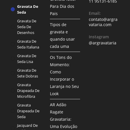
11 95131-6185
Para Dia dos
Gravata De
Seda
Email:
Pais
contato@argra
Gravata De
Tipos de
vataria.com
Seda De
gravata e
Desenhos
Instagram
quando usar
Gravata De
@argravataria
cada uma
Seda Italiana
Gravata De
Os Tons do
Seda Lisa
Momento:
Gravata De
Como
Sete Dobras
Incorporar o
Gravata
Laranja no Seu
Drapeada De
Look
Microfibra
AR Adão
Gravata
Drapeada De
Ragate
Seda
Gravataria:
Jacquard De
Uma Evolução