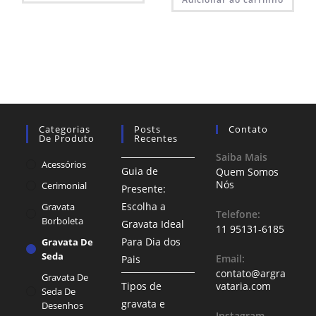
Categorias
Posts
Contato
De Produto
Recentes
Saiba Mais
Acessórios
Guia de
Quem Somos
Nós
Cerimonial
Presente:
Escolha a
Gravata
Telefone:
Borboleta
Gravata Ideal
11 95131-6185
Para Dia dos
Gravata De
Seda
Email:
Pais
contato@argra
Gravata De
Tipos de
vataria.com
Seda De
gravata e
Desenhos
Instagram