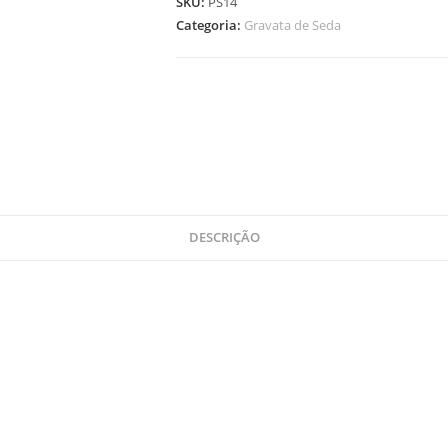
SKU:
PS14
Categoria:
Gravata de Seda
DESCRIÇÃO