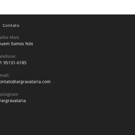
Contato
aiba Mais
uem Somos Nós
elefone:
1 95131-6185
mail:
ontato@argravataria.com
nstagram
argravataria