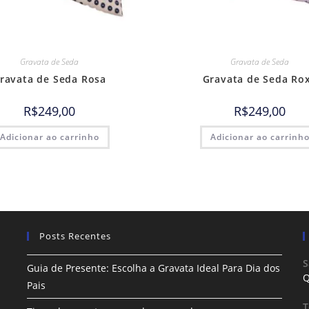
Gravata de Seda
Gravata de Seda
ravata de Seda Rosa
Gravata de Seda Ro
R$
249,00
R$
249,00
Adicionar ao carrinho
Adicionar ao carrinh
Posts Recentes
S
Guia de Presente: Escolha a Gravata Ideal Para Dia dos
Q
Pais
T