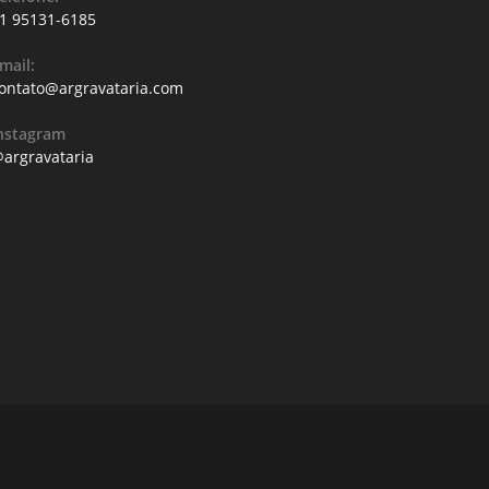
1 95131-6185
mail:
ontato@argravataria.com
nstagram
argravataria