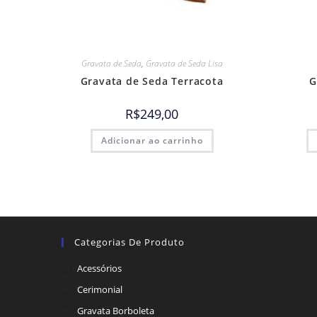
Gravata de Seda
,
Gravata de Seda Lisa
Gravata de Seda Terracota
G
R$
249,00
Adicionar ao carrinho
Categorias De Produto
Acessórios
Cerimonial
Gravata Borboleta