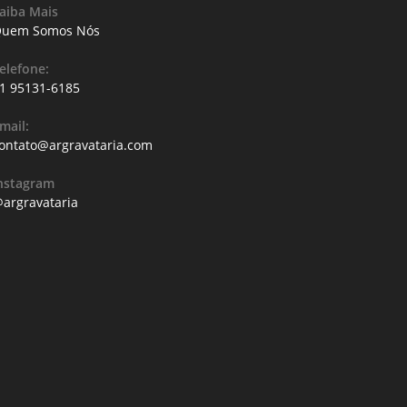
aiba Mais
uem Somos Nós
elefone:
1 95131-6185
mail:
ontato@argravataria.com
nstagram
argravataria