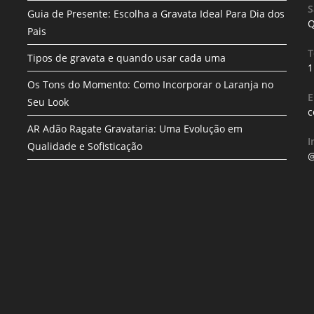
S
Guia de Presente: Escolha a Gravata Ideal Para Dia dos
Q
Pais
T
Tipos de gravata e quando usar cada uma
1
Os Tons do Momento: Como Incorporar o Laranja no
E
Seu Look
c
AR Adão Ragate Gravataria: Uma Evolução em
I
Qualidade e Sofisticação
@