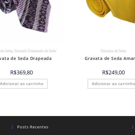
 de Seda
,
Gravata Drapeada de Seda
Gravata de Seda
vata de Seda Drapeada
Gravata de Seda Amar
R$
369,80
R$
249,00
Adicionar ao carrinho
Adicionar ao carrinh
Posts Recentes