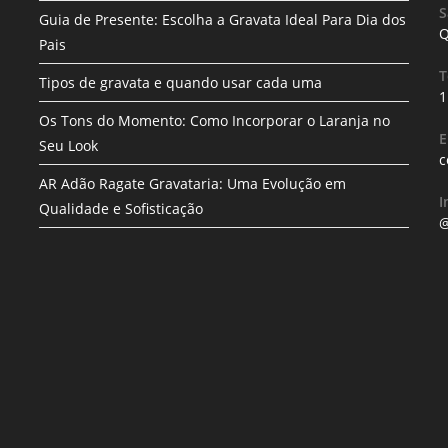
S
Guia de Presente: Escolha a Gravata Ideal Para Dia dos
Q
Pais
T
Tipos de gravata e quando usar cada uma
1
Os Tons do Momento: Como Incorporar o Laranja no
E
Seu Look
c
AR Adão Ragate Gravataria: Uma Evolução em
I
Qualidade e Sofisticação
@