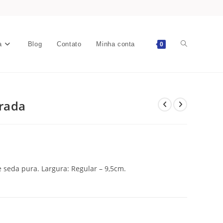
a
Blog
Contato
Minha conta
0
trada
e seda pura. Largura: Regular – 9,5cm.