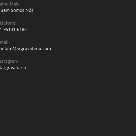
aiba Mais
uem Somos Nós
elefone:
1 95131-6185
mail:
ontato@argravataria.com
nstagram
argravataria