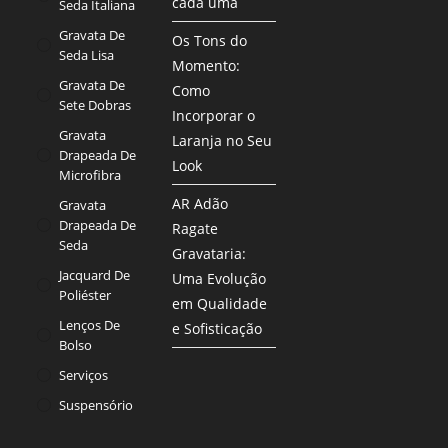
cada uma
Seda Italiana
Gravata De
Os Tons do
Seda Lisa
Momento:
Gravata De
Como
Sete Dobras
Incorporar o
Gravata
Laranja no Seu
Drapeada De
Look
Microfibra
AR Adão
Gravata
Drapeada De
Ragate
Seda
Gravataria:
Jacquard De
Uma Evolução
Poliéster
em Qualidade
Lenços De
e Sofisticação
Bolso
Serviços
Suspensório