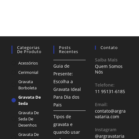
Categorias
Posts
Contato
De Produto
Recentes
Saiba Mais
Acessórios
Guia de
Quem Somos
Nós
Cerimonial
Presente:
Escolha a
Gravata
Telefone:
Borboleta
Gravata Ideal
11 95131-6185
Para Dia dos
Gravata De
Seda
Email:
Pais
contato@argra
Gravata De
Tipos de
vataria.com
Seda De
gravata e
Desenhos
Instagram
quando usar
Gravata De
@argravataria