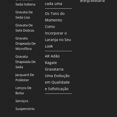
@argravataria
cada uma
Seda Italiana
Gravata De
Os Tons do
Seda Lisa
Momento:
Gravata De
Como
Sete Dobras
Incorporar o
Gravata
Laranja no Seu
Drapeada De
Look
Microfibra
AR Adão
Gravata
Drapeada De
Ragate
Seda
Gravataria:
Jacquard De
Uma Evolução
Poliéster
em Qualidade
Lenços De
e Sofisticação
Bolso
Serviços
Suspensório