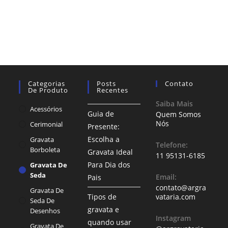
Categorias
Posts
Contato
De Produto
Recentes
Saiba Mais
Acessórios
Guia de
Quem Somos
Nós
Cerimonial
Presente:
Escolha a
Gravata
Telefone:
Borboleta
Gravata Ideal
11 95131-6185
Para Dia dos
Gravata De
Seda
Email:
Pais
contato@argra
Gravata De
Tipos de
vataria.com
Seda De
gravata e
Desenhos
Instagram
quando usar
Gravata De