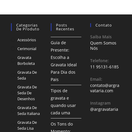
Categorias
Posts
Contato
De Produto
Recentes
Saiba Mais
Acessórios
Guia de
Quem Somos
Nós
Cerimonial
Presente:
Escolha a
Gravata
Telefone:
Borboleta
Gravata Ideal
11 95131-6185
Para Dia dos
Gravata De
Seda
Email:
Pais
contato@argra
Gravata De
Tipos de
vataria.com
Seda De
gravata e
Desenhos
Instagram
quando usar
Gravata De
@argravataria
cada uma
Seda Italiana
Gravata De
Os Tons do
Seda Lisa
Momento: