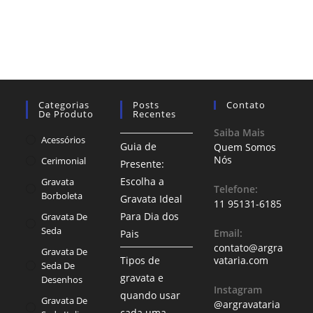
Categorias
Posts
Contato
De Produto
Recentes
Saiba Mais
Acessórios
Guia de
Quem Somos
Nós
Cerimonial
Presente:
Escolha a
Gravata
Telefone:
Borboleta
Gravata Ideal
11 95131-6185
Para Dia dos
Gravata De
Seda
Email:
Pais
contato@argra
Gravata De
Tipos de
vataria.com
Seda De
gravata e
Desenhos
Instagram
quando usar
Gravata De
@argravataria
cada uma