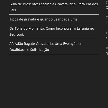
S
Guia de Presente: Escolha a Gravata Ideal Para Dia dos
Q
Pais
T
Tipos de gravata e quando usar cada uma
1
Os Tons do Momento: Como Incorporar o Laranja no
E
Seu Look
c
AR Adão Ragate Gravataria: Uma Evolução em
I
Qualidade e Sofisticação
@