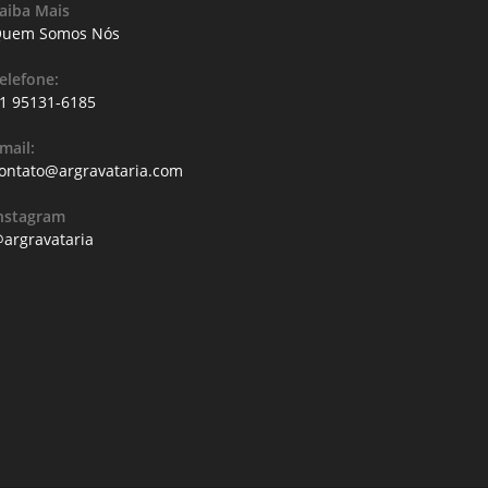
aiba Mais
uem Somos Nós
elefone:
1 95131-6185
mail:
ontato@argravataria.com
nstagram
argravataria