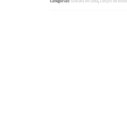
Categorias:
Gravata de Seda
,
Lenços de bols