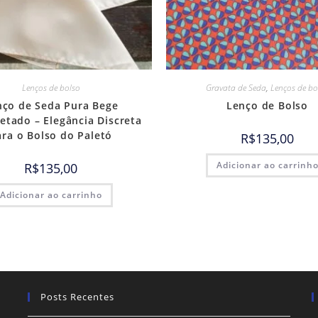
Lenços de bolso
Gravata de Seda
,
Lenços de bo
nço de Seda Pura Bege
Lenço de Bolso
tado – Elegância Discreta
ara o Bolso do Paletó
R$
135,00
Adicionar ao carrinh
R$
135,00
Adicionar ao carrinho
Posts Recentes