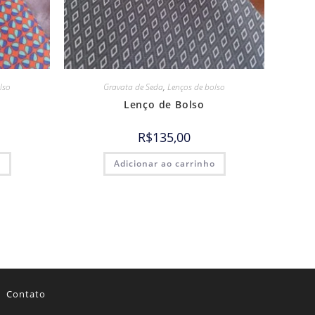
lso
Gravata de Seda
,
Lenços de bolso
Lenço de Bolso
R$
135,00
o
Adicionar ao carrinho
Contato