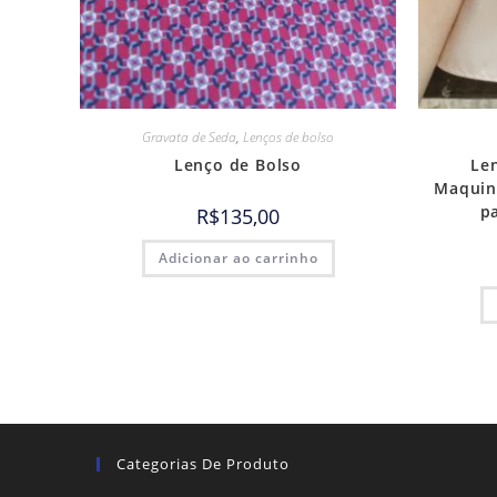
Gravata de Seda
,
Lenços de bolso
Lenço de Bolso
Le
Maquine
p
R$
135,00
Adicionar ao carrinho
Categorias De Produto