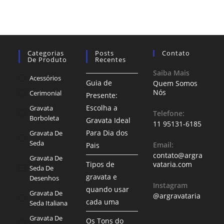
Categorias
Posts
Contato
De Produto
Recentes
Saiba Mais
Acessórios
Guia de
Quem Somos
Nós
Cerimonial
Presente:
Escolha a
Gravata
Telefone:
Borboleta
Gravata Ideal
11 95131-6185
Para Dia dos
Gravata De
Seda
Email:
Pais
contato@argra
Gravata De
Tipos de
vataria.com
Seda De
gravata e
Desenhos
Instagram
quando usar
Gravata De
@argravataria
cada uma
Seda Italiana
Gravata De
Os Tons do