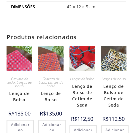
DIMENSÕES
42 × 12 × 5 cm
Produtos relacionados
Gravata de
Gravata de
Lenços de bolso
Lenços de bolso
Seda
,
Lenços de
Seda
,
Lenços de
bolso
bolso
Lenço de
Lenço de
Bolso de
Bolso de
Lenço de
Lenço de
Cetim de
Cetim de
Bolso
Bolso
Seda
Seda
R$
135,00
R$
135,00
R$
112,50
R$
112,50
Adicionar
Adicionar
ao
ao
Adicionar
Adicionar