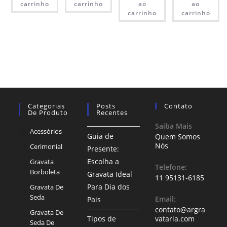
carrinho
carrinho
ao
ao
carrinho
carrinho
Categorias
Posts
Contato
De Produto
Recentes
Saiba Mais
Acessórios
Guia de
Quem Somos
Nós
Cerimonial
Presente:
Escolha a
Gravata
Telefone:
Borboleta
Gravata Ideal
11 95131-6185
Para Dia dos
Gravata De
Seda
Email:
Pais
contato@argra
Gravata De
Tipos de
vataria.com
Seda De