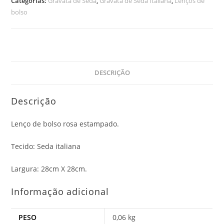
Categorias:
Gravata de Seda
,
Gravata de Seda Italiana
,
Lenços de
bolso
DESCRIÇÃO
Descrição
Lenço de bolso rosa estampado.
Tecido: Seda italiana
Largura: 28cm X 28cm.
Informação adicional
PESO
0,06 kg