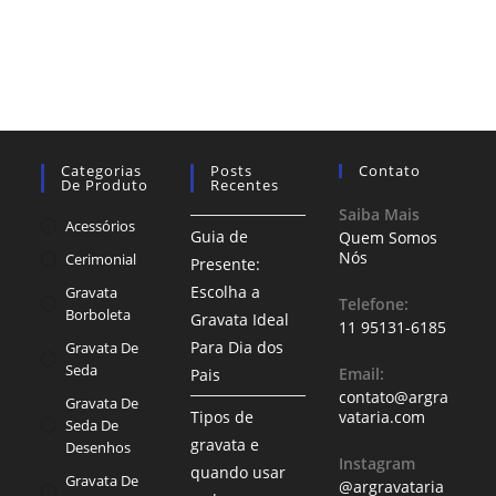
Categorias
Posts
Contato
De Produto
Recentes
Saiba Mais
Acessórios
Guia de
Quem Somos
Nós
Cerimonial
Presente:
Escolha a
Gravata
Telefone:
Borboleta
Gravata Ideal
11 95131-6185
Para Dia dos
Gravata De
Seda
Email:
Pais
contato@argra
Gravata De
Tipos de
vataria.com
Seda De
gravata e
Desenhos
Instagram
quando usar
Gravata De
@argravataria