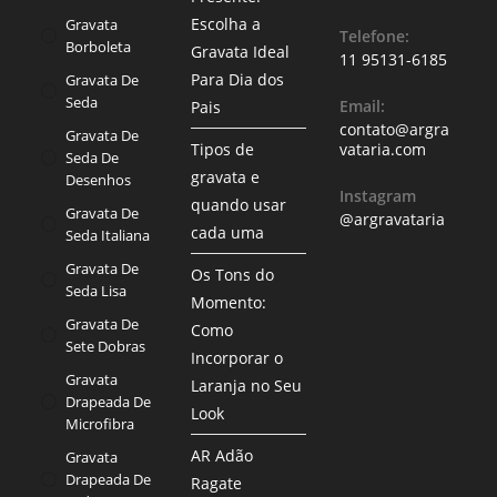
Escolha a
Gravata
Telefone:
Borboleta
Gravata Ideal
11 95131-6185
Para Dia dos
Gravata De
Seda
Email:
Pais
contato@argra
Gravata De
Tipos de
vataria.com
Seda De
gravata e
Desenhos
Instagram
quando usar
Gravata De
@argravataria
cada uma
Seda Italiana
Gravata De
Os Tons do
Seda Lisa
Momento:
Gravata De
Como
Sete Dobras
Incorporar o
Gravata
Laranja no Seu
Drapeada De
Look
Microfibra
AR Adão
Gravata
Drapeada De
Ragate