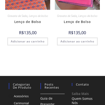
Gravata de Seda
,
Lenços de bolso
Gravata de Seda
,
Lenços de bolso
Lenço de Bolso
Lenço de Bolso
R$
135,00
R$
135,00
Adicionar ao carrinho
Adicionar ao carrinho
Categorias
Posts
Contato
De Produto
Recentes
Saiba Mais
Acessórios
Guia de
Quem Somos
Nós
Cerimonial
Presente: