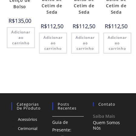
Lenço de
Cetim de
Cetim de
Cetim de
Bolso
Seda
Seda
Seda
R$
135,00
R$
112,50
R$
112,50
R$
112,50
Adicionar
ao
Adicionar
Adicionar
Adicionar
carrinho
ao
ao
ao
carrinho
carrinho
carrinho
Categorias
Posts
Contato
De Produto
Recentes
Saiba Mais
Acessórios
Guia de
Quem Somos
Nós
Cerimonial
Presente: