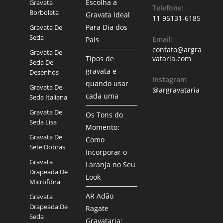
Escolha a
Gravata
Telefone:
Borboleta
Gravata Ideal
11 95131-6185
Para Dia dos
Gravata De
Seda
Email:
Pais
contato@argra
Gravata De
Tipos de
vataria.com
Seda De
gravata e
Desenhos
Instagram
quando usar
Gravata De
@argravataria
cada uma
Seda Italiana
Gravata De
Os Tons do
Seda Lisa
Momento:
Gravata De
Como
Sete Dobras
Incorporar o
Gravata
Laranja no Seu
Drapeada De
Look
Microfibra
AR Adão
Gravata
Drapeada De
Ragate
Seda
Gravataria: