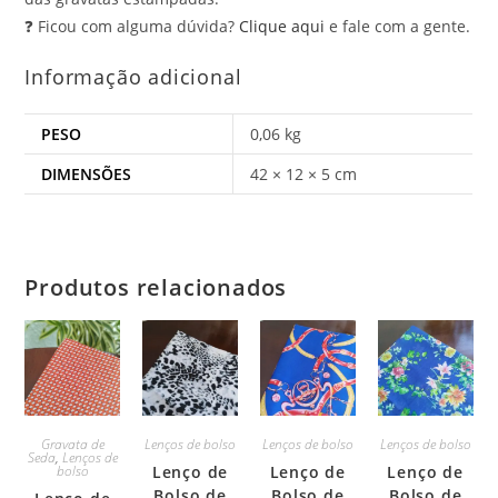
❓ Ficou com alguma dúvida?
Clique aqui
e fale com a gente.
Informação adicional
PESO
0,06 kg
DIMENSÕES
42 × 12 × 5 cm
Produtos relacionados
Gravata de
Lenços de bolso
Lenços de bolso
Lenços de bolso
Seda
,
Lenços de
bolso
Lenço de
Lenço de
Lenço de
Bolso de
Bolso de
Bolso de