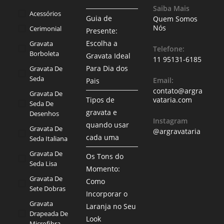
Saiba Mais
Acessórios
Guia de
Quem Somos
Nós
Cerimonial
Presente:
Escolha a
Gravata
Telefone:
Borboleta
Gravata Ideal
11 95131-6185
Para Dia dos
Gravata De
Seda
Email:
Pais
contato@argra
Gravata De
Tipos de
vataria.com
Seda De
gravata e
Desenhos
Instagram
quando usar
Gravata De
@argravataria
cada uma
Seda Italiana
Gravata De
Os Tons do
Seda Lisa
Momento:
Gravata De
Como
Sete Dobras
Incorporar o
Gravata
Laranja no Seu
Drapeada De
Look
Microfibra