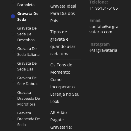
Telefone:
Borboleta
Gravata Ideal
11 95131-6185
Para Dia dos
Gravata De
Seda
Email:
Pais
contato@argra
Gravata De
Tipos de
vataria.com
Seda De
gravata e
Desenhos
Instagram
quando usar
Gravata De
@argravataria
cada uma
Seda Italiana
Gravata De
Os Tons do
Seda Lisa
Momento:
Gravata De
Como
Sete Dobras
Incorporar o
Gravata
Laranja no Seu
Drapeada De
Look
Microfibra
AR Adão
Gravata
Drapeada De
Ragate
Seda
Gravataria: