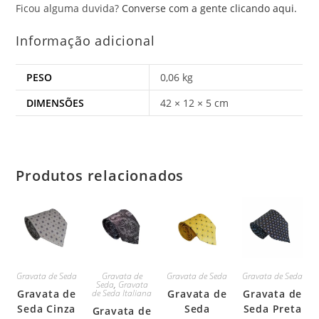
Ficou alguma duvida?
Converse com a gente clicando aqui.
Informação adicional
PESO
0,06 kg
DIMENSÕES
42 × 12 × 5 cm
Produtos relacionados
Gravata de Seda
Gravata de
Gravata de Seda
Gravata de Seda
Seda
,
Gravata
Gravata de
de Seda Italiana
Gravata de
Gravata de
Seda Cinza
Seda
Seda Preta
Gravata de